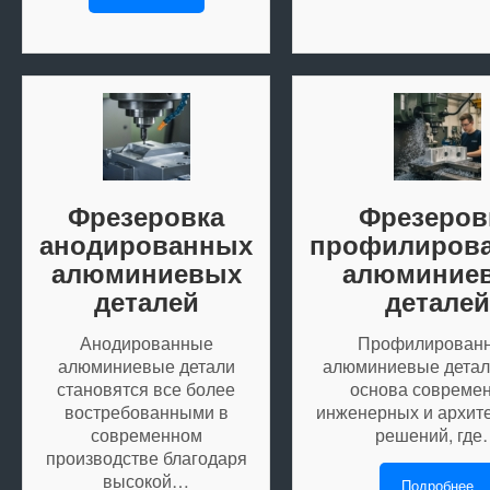
Фрезеровка
Фрезеров
анодированных
профилиров
алюминиевых
алюминие
деталей
деталей
Анодированные
Профилирован
алюминиевые детали
алюминиевые детал
становятся все более
основа совреме
востребованными в
инженерных и архит
современном
решений, где
производстве благодаря
высокой…
Подробнее