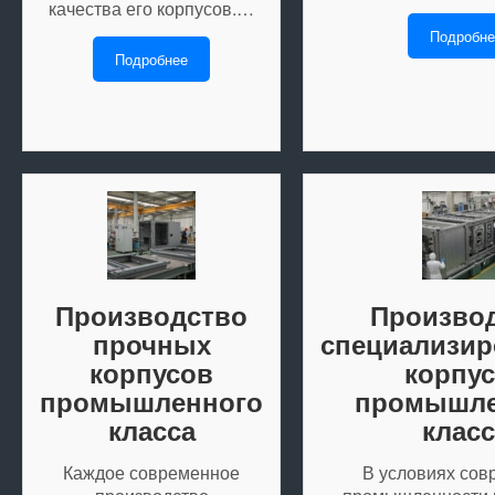
качества его корпусов.…
Подробне
Подробнее
Производство
Произво
прочных
специализи
корпусов
корпу
промышленного
промышле
класса
класс
Каждое современное
В условиях сов