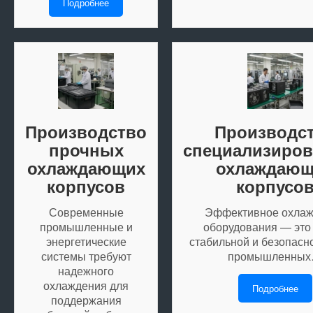
Подробнее
Производство
Производс
прочных
специализиро
охлаждающих
охлаждающ
корпусов
корпусо
Современные
Эффективное охла
промышленные и
оборудования — это 
энергетические
стабильной и безопасн
системы требуют
промышленны
надежного
охлаждения для
Подробнее
поддержания