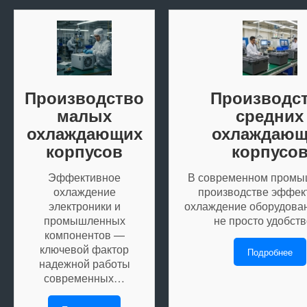
Производство
Производс
малых
средних
охлаждающих
охлаждающ
корпусов
корпусо
Эффективное
В современном пром
охлаждение
производстве эффек
электроники и
охлаждение оборудова
промышленных
не просто удобст
компонентов —
ключевой фактор
Подробнее
надежной работы
современных…