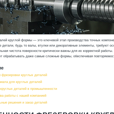
алей круглой формы — это ключевой этап производства точных компон
е детали, будь то валы, втулки или декоративные элементы, требуют о
льная чистота поверхности критически важны для их корректной работы
т обрабатывать даже самые сложные формы, обеспечивая повторяемост
ие
 фрезеровки круглых деталей
иала для круглых деталей
круглых деталей в промышленности
а работы с нашей компанией
ные решения и заказ деталей