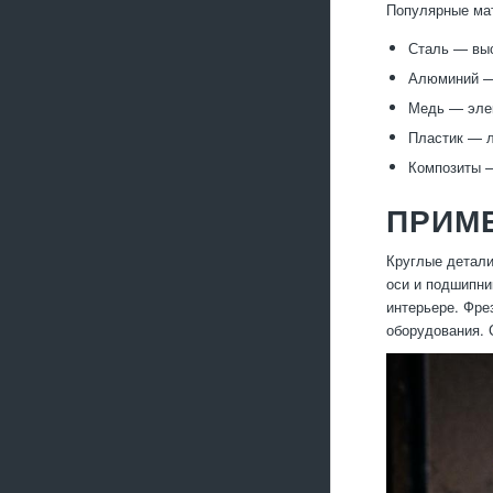
Популярные мат
Сталь — выс
Алюминий — 
Медь — элек
Пластик — л
Композиты —
ПРИМ
Круглые детали
оси и подшипни
интерьере. Фре
оборудования. 