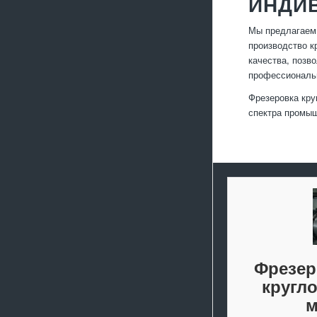
ИНДИ
Мы предлагаем 
производство к
качества, позв
профессиональ
Фрезеровка кру
спектра промыш
Фрезер
кругл
м