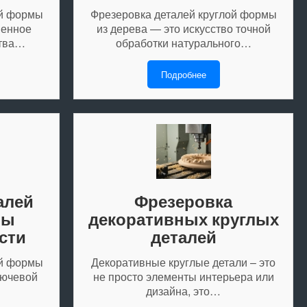
ой формы
Фрезеровка деталей круглой формы
менное
из дерева — это искусство точной
ства…
обработки натурального…
Подробнее
алей
Фрезеровка
мы
декоративных круглых
сти
деталей
ой формы
Декоративные круглые детали – это
лючевой
не просто элементы интерьера или
дизайна, это…