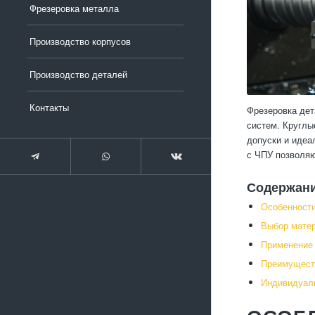
Фрезеровка металла
Производство корпусов
Производство деталей
Контакты
Фрезеровка дет
систем. Круглы
допуски и идеа
с ЧПУ позволяю
Содержан
Особенности
Выбор матер
Применение 
Преимуществ
Индивидуаль