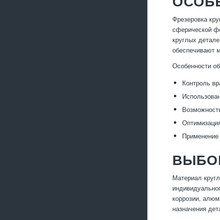
ОСОБ
Фрезеровка кру
сферической фо
круглых детале
обеспечивают м
Особенности об
Контроль вр
Использова
Возможность
Оптимизация
Применение
ВЫБОР
Материал кругл
индивидуальног
коррозии, алюм
назначения дет