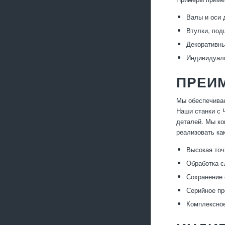
Валы и оси 
Втулки, под
Декоративны
Индивидуаль
ПРЕИ
Мы обеспечивае
Наши станки с 
деталей. Мы ко
реализовать ка
Высокая точ
Обработка с
Сохранение 
Серийное пр
Комплексное