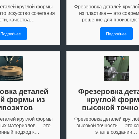
еталей круглой формы
Фрезеровка деталей кругл
это искусство сочетания
из пластика — это совре
сти, качества…
решение для производ
Подробнее
Подробнее
овка деталей
Фрезеровка дет
ой формы из
круглой фор
мпозитов
высокой точно
еталей круглой формы
Фрезеровка деталей кругл
ных материалов — это
высокой точности — это к
енный подход к…
этап в создании…