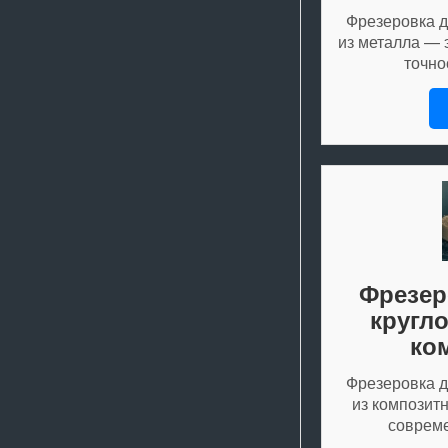
Фрезеровка д
из металла — 
точно
Фрезер
кругл
ко
Фрезеровка д
из композит
соврем