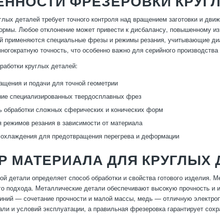
ЕННОСТИ ФРЕЗЕРОВКИ КРУГ
глых деталей требует точного контроля над вращением заготовки и дви
рмы. Любое отклонение может привести к дисбалансу, повышенному изн
й применяются специальные фрезы и режимы резания, учитывающие ди
ногократную точность, что особенно важно для серийного производства 
работки круглых деталей:
ащения и подачи для точной геометрии
ние специализированных твердосплавных фрез
 обработки сложных сферических и конических форм
 режимов резания в зависимости от материала
 охлаждения для предотвращения перегрева и деформации
 МАТЕРИАЛА ДЛЯ КРУГЛЫХ 
ой детали определяет способ обработки и свойства готового изделия. М
о подхода. Металлические детали обеспечивают высокую прочность и из
иний — сочетание прочности и малой массы, медь — отличную электроп
али и условий эксплуатации, а правильная фрезеровка гарантирует сохр