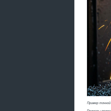
Пример точной
Примеры примен