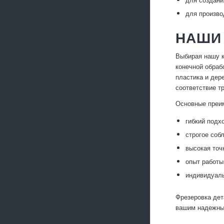
для произво
НАШИ
Выбирая нашу к
конечной обраб
пластика и дер
соответствие т
Основные преи
гибкий подх
строгое соб
высокая точ
опыт работы
индивидуаль
Фрезеровка дет
вашим надежным