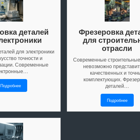
овка деталей
Фрезеровка дет
лектроники
для строитель
отрасли
еталей для электроники
кусство точности и
Современные строительные
зации. Современные
невозможно представит
ектронные…
качественных и точн
комплектующих. Фрезер
деталей…
Подробнее
Подробнее