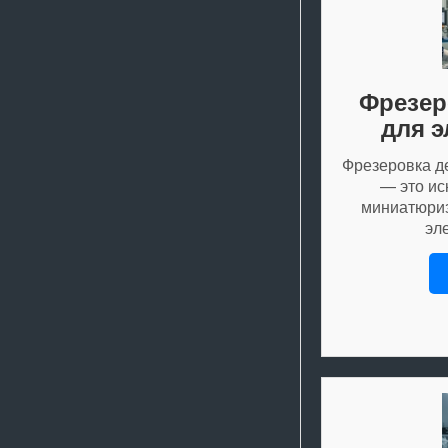
Фрезер
для э
Фрезеровка д
— это ис
миниатюри
эл