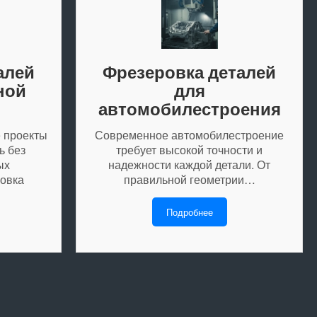
алей
Фрезеровка деталей
ной
для
автомобилестроения
 проекты
Современное автомобилестроение
ь без
требует высокой точности и
ых
надежности каждой детали. От
овка
правильной геометрии…
Подробнее