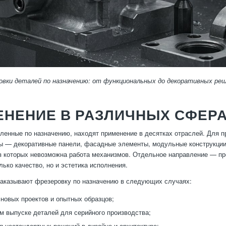
овки деталей по назначению: от функциональных до декоративных реш
ЕНЕНИЕ В РАЗЛИЧНЫХ СФЕР
вленные по назначению, находят применение в десятках отраслей. Для 
ы — декоративные панели, фасадные элементы, модульные конструкции;
з которых невозможна работа механизмов. Отдельное направление — пр
лько качество, но и эстетика исполнения.
аказывают фрезеровку по назначению в следующих случаях:
 новых проектов и опытных образцов;
м выпуске деталей для серийного производства;
я нестандартных решений в дизайне и архитектуре;