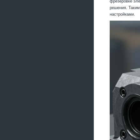
фрезеровке эле
решения. Таким
настройками.