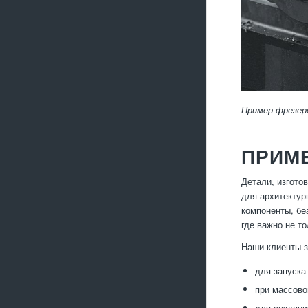
Пример фрезер
ПРИМ
Детали, изгото
для архитектур
компоненты, бе
где важно не то
Наши клиенты з
для запуска
при массово
для создани