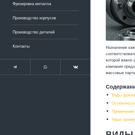
Фрезеровка металла
Производство корпусов
Производство деталей
Контакты
Назначение каж
соответствоват
которой важно 
компания предл
массовые парти
Содержан
Виды фрезер
Особенности
Применение
Наши преиму
ВИДЫ