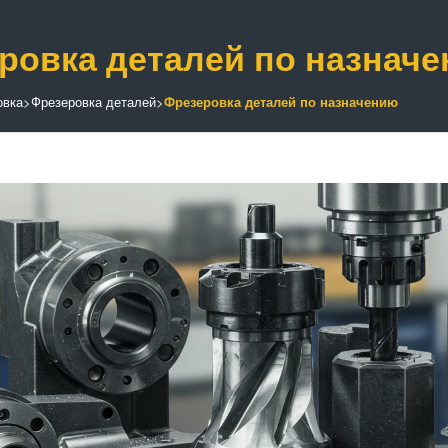
ровка деталей по назнач
овка
>
Фрезеровка деталей
>
Фрезеровка деталей по назначению