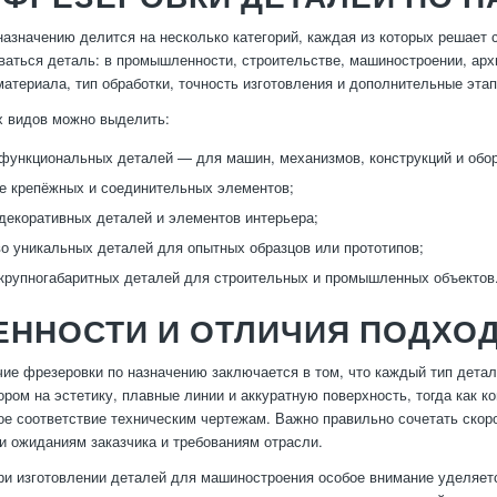
назначению делится на несколько категорий, каждая из которых решает 
ваться деталь: в промышленности, строительстве, машиностроении, арх
материала, тип обработки, точность изготовления и дополнительные эт
х видов можно выделить:
функциональных деталей — для машин, механизмов, конструкций и обо
е крепёжных и соединительных элементов;
декоративных деталей и элементов интерьера;
о уникальных деталей для опытных образцов или прототипов;
крупногабаритных деталей для строительных и промышленных объектов
ЕННОСТИ И ОТЛИЧИЯ ПОДХО
ие фрезеровки по назначению заключается в том, что каждый тип детал
ором на эстетику, плавные линии и аккуратную поверхность, тогда как
ное соответствие техническим чертежам. Важно правильно сочетать скор
и ожиданиям заказчика и требованиям отрасли.
ри изготовлении деталей для машиностроения особое внимание уделяетс