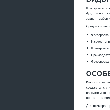
Фрезеровка по 
будет использо
зависят выбор 
Среди основны
Фрезеровка 
Изготовлени
Фрезеровка 
Производств
Фрезеровка 
ОСОБ
Ключевое отлич
создаются с уп
нагрузки и точ
соответствовал
Для примера, п