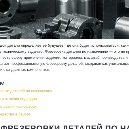
дой детали определяет её будущее: где она будет использоваться, каки
ь техническому заданию. Фрезеровка деталей по назначению — это не пр
учесть сферу применения изделия, материалы, масштаб производства и
агает профессиональную фрезеровку деталей, создавая как уникальные
и стандартных компонентов.
ие
овки деталей по назначению
 и отличия подходов
 в различных сферах
щества в работе
 ФРЕЗЕРОВКИ ДЕТАЛЕЙ ПО 