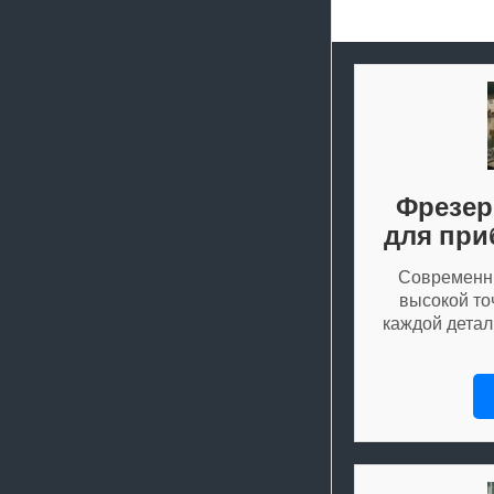
Фрезер
для при
Современн
высокой то
каждой детал