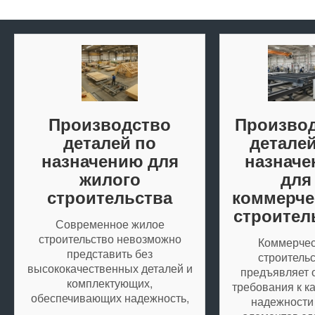
Производство
Произво
деталей по
деталей
назначению для
назнач
жилого
для
строительства
коммерче
строител
Современное жилое
строительство невозможно
Коммерчес
представить без
строитель
высококачественных деталей и
предъявляет 
комплектующих,
требования к к
обеспечивающих надежность,
надежности
…