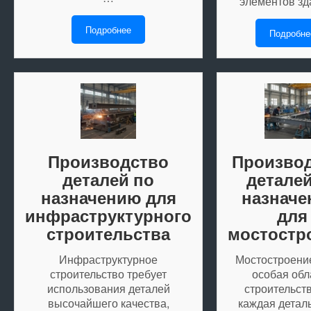
элементов з
Подробнее
Подробне
Производство
Произво
деталей по
деталей
назначению для
назнач
инфраструктурного
для
строительства
мостостр
Инфраструктурное
Мостостроени
строительство требует
особая обл
использования деталей
строительств
высочайшего качества,
каждая детал