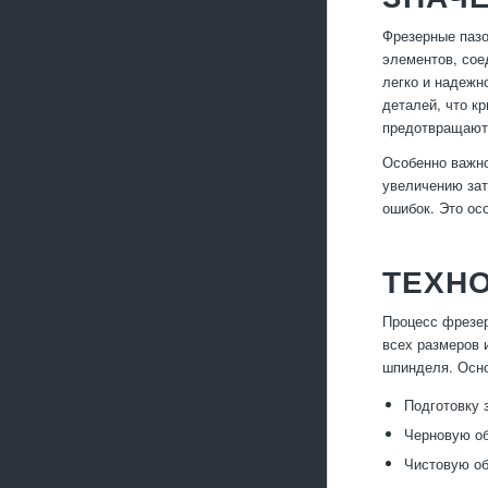
Фрезерные пазо
элементов, сое
легко и надежн
деталей, что к
предотвращают 
Особенно важно
увеличению зат
ошибок. Это ос
ТЕХН
Процесс фрезер
всех размеров 
шпинделя. Осно
Подготовку 
Черновую об
Чистовую об