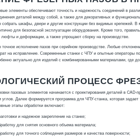
вые элементы обеспечивают точность и надежность соединений в разли
динения деталей между собой, а также для декоративных и функциона
о собрать шкафы, двери и другие конструкции без видимых крепежей. В
ритично для безопасной эксплуатации оборудования. Кроме того, прави
люфты и деформации, а также упрощают сборку на производстве.
 точное исполнение пазов при серийном производстве. Любые отклонения
рат на исправление. Современные станки с ЧПУ и опытные операторы п
обенно актуально для изделий с комбинированными материалами, где до
ОЛОГИЧЕСКИЙ ПРОЦЕСС ФРЕ
овки пазовых элементов начинается с проектирования деталей в CAD-пр
и углов. Далее формируется программа для ЧПУ-станка, которая задает 
вные этапы обработки включают:
заготовки и надежное закрепление на станке;
работку для снятия основного объема материала;
работку для точного соблюдения размеров и качества поверхности;