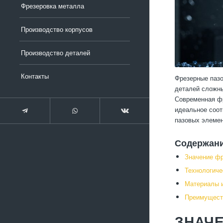
Фрезеровка металла
Производство корпусов
Производство деталей
Контакты
Фрезерные пазо
деталей сложны
Современная фр
идеальное соот
пазовых элеме
Содержан
Значение фр
Технологиче
Материалы и
Преимуществ
ЗНАЧ