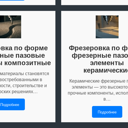
вка по форме
Фрезеровка по 
ные пазовые
фрезерные паз
ы композитные
элементы
керамически
материалы становятся
 востребованными в
Керамические фрезерные 
сти, строительстве и
элементы — это высокото
рских решениях…
прочные компоненты, испо
в…
Подробнее
Подробнее