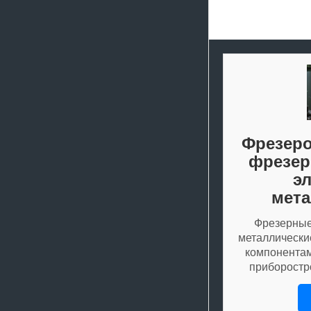
Фрезеро
фрезер
э
мета
Фрезерные
металлически
компонентам
приборостр