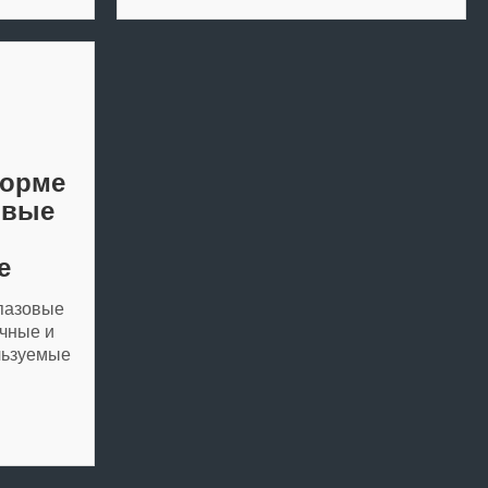
форме
овые
е
пазовые
чные и
льзуемые