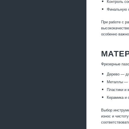
Контроль со
Финальную о
При работе с р
высококачестве
особенно важно
МАТЕ
Фрезерные пазо
Дерево — дл
Металлы — а
Пластики и 
Керамика и 
Выбор инструме
износ и чистот
соответствоват