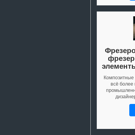
Фрезеро
фрезер
элемент
Композитные 
всё более
промышленно
дизайне