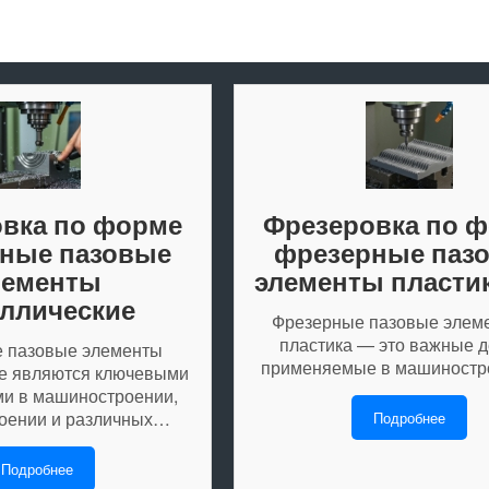
вка по форме
Фрезеровка по 
ные пазовые
фрезерные паз
лементы
элементы пласти
ллические
Фрезерные пазовые элем
пластика — это важные д
 пазовые элементы
применяемые в машиностр
е являются ключевыми
и в машиностроении,
оении и различных…
Подробнее
Подробнее