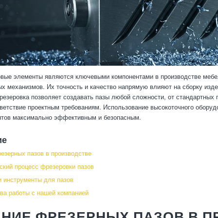
вые элементы являются ключевыми компонентами в производстве мебел
х механизмов. Их точность и качество напрямую влияют на сборку изде
езеровка позволяет создавать пазы любой сложности, от стандартных
ветствие проектным требованиям. Использование высокоточного оборуд
нтов максимально эффективным и безопасным.
ие
езерных пазов в производстве
ский процесс фрезеровки пазов
 инструменты для пазов
а работы с нашей компанией
ЕНИЕ ФРЕЗЕРНЫХ ПАЗОВ В 