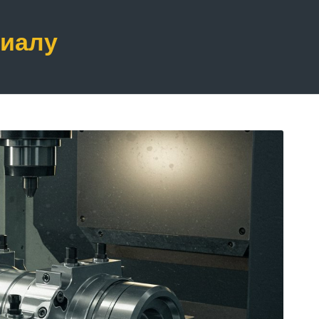
риалу