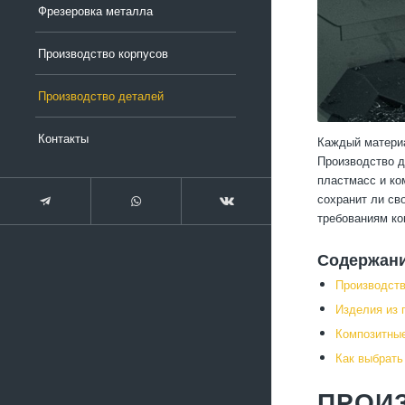
Фрезеровка металла
Производство корпусов
Производство деталей
Контакты
Каждый материа
Производство д
пластмасс и ко
сохранит ли св
требованиям ко
Содержан
Производств
Изделия из 
Композитные
Как выбрать
ПРОИ