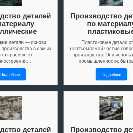
дство деталей
Производство де
материалу
по материал
ллические
пластиковы
кие детали — основа
Пластиковые детали с
 производства в самых
неотъемлемой частью совр
х отраслях: от
производства. Они использ
ностроения…
промышленности, быто
Подробнее
Подробнее
дство деталей
Производство де