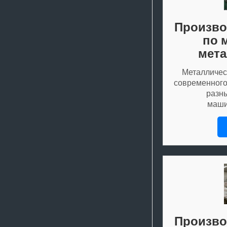
Произво
по 
мета
Металличес
современного
разны
маши
Произво