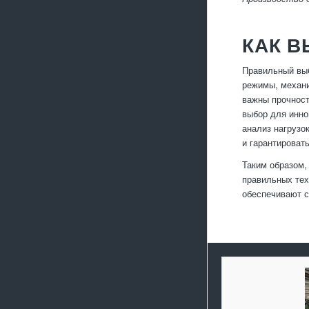
КАК В
Правильный выб
режимы, механи
важны прочност
выбор для инно
анализ нагрузо
и гарантироват
Таким образом,
правильных тех
обеспечивают с