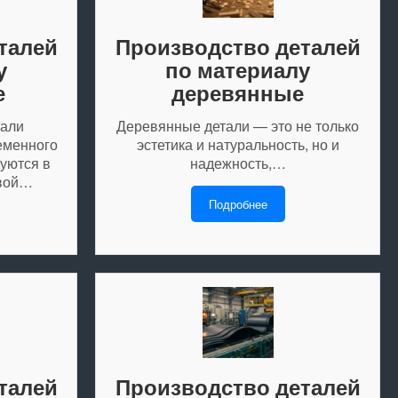
талей
Производство деталей
у
по материалу
е
деревянные
тали
Деревянные детали — это не только
еменного
эстетика и натуральность, но и
уются в
надежность,…
вой…
Подробнее
талей
Производство деталей