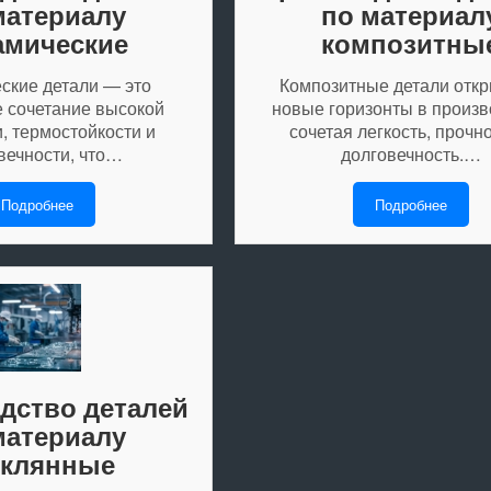
материалу
по материал
амические
композитны
ские детали — это
Композитные детали отк
е сочетание высокой
новые горизонты в произв
, термостойкости и
сочетая легкость, прочно
вечности, что…
долговечность.…
Подробнее
Подробнее
дство деталей
материалу
еклянные