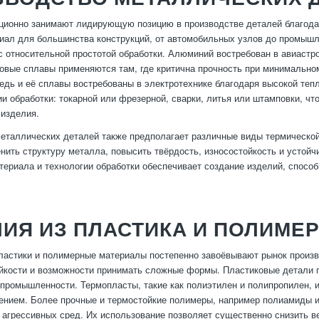
ионно занимают лидирующую позицию в производстве деталей благодар
иал для большинства конструкций, от автомобильных узлов до промышл
с относительной простотой обработки. Алюминий востребован в авиастро
новые сплавы применяются там, где критична прочность при минимально
едь и её сплавы востребованы в электротехнике благодаря высокой теп
ии обработки: токарной или фрезерной, сварки, литья или штамповки, что
 изделия.
еталлических деталей также предполагает различные виды термической 
нить структуру металла, повысить твёрдость, износостойкость и устойчи
териала и технологии обработки обеспечивает создание изделий, спос
ИЯ ИЗ ПЛАСТИКА И ПОЛИМЕ
астики и полимерные материалы постепенно завоёвывают рынок произво
йкости и возможности принимать сложные формы. Пластиковые детали п
промышленности. Термопласты, такие как полиэтилен и полипропилен, 
ением. Более прочные и термостойкие полимеры, например полиамиды и
 агрессивных сред. Их использование позволяет существенно снизить ве