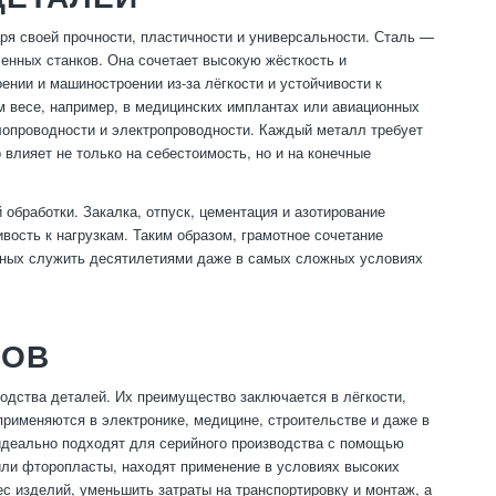
я своей прочности, пластичности и универсальности. Сталь —
енных станков. Она сочетает высокую жёсткость и
ении и машиностроении из-за лёгкости и устойчивости к
м весе, например, в медицинских имплантах или авиационных
лопроводности и электропроводности. Каждый металл требует
 влияет не только на себестоимость, но и на конечные
обработки. Закалка, отпуск, цементация и азотирование
вость к нагрузкам. Таким образом, грамотное сочетание
обных служить десятилетиями даже в самых сложных условиях
РОВ
дства деталей. Их преимущество заключается в лёгкости,
рименяются в электронике, медицине, строительстве и даже в
идеально подходят для серийного производства с помощью
ли фторопласты, находят применение в условиях высоких
с изделий, уменьшить затраты на транспортировку и монтаж, а