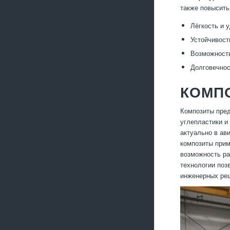
также повысить
Лёгкость и 
Устойчивост
Возможност
Долговечнос
КОМП
Композиты пред
углепластики и
актуально в ав
композиты прим
возможность ра
технологии поз
инженерных ре