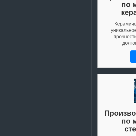
по 
кер
Керамиче
уникально
прочности
долго
Произво
по 
ст