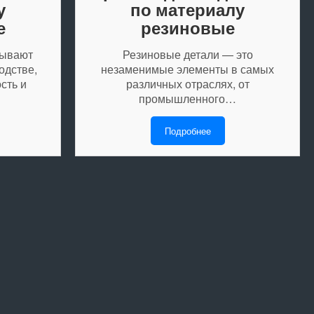
у
по материалу
е
резиновые
рывают
Резиновые детали — это
одстве,
незаменимые элементы в самых
сть и
различных отраслях, от
промышленного…
Подробнее