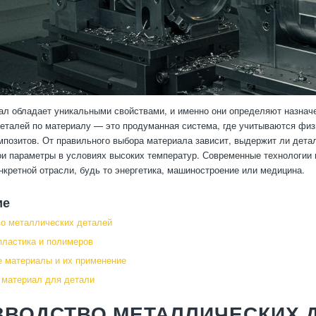
л обладает уникальными свойствами, и именно они определяют назначе
еталей по материалу — это продуманная система, где учитываются физ
мпозитов. От правильного выбора материала зависит, выдержит ли детал
ои параметры в условиях высоких температур. Современные технологии
нкретной отрасли, будь то энергетика, машиностроение или медицина.
ие
о металлических деталей
пластика и полимеров
 материалы и их применение
 материал для детали
ЗВОДСТВО МЕТАЛЛИЧЕСКИХ 