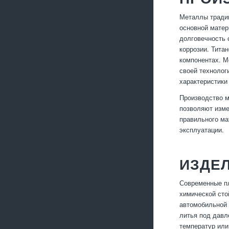
Металлы традиц
основной матер
долговечность 
коррозии. Тита
компонентах. М
своей технолог
характеристики
Производство м
позволяют изме
правильного ма
эксплуатации.
ИЗДЕЛ
Современные пл
химической сто
автомобильной 
литья под давл
температур или