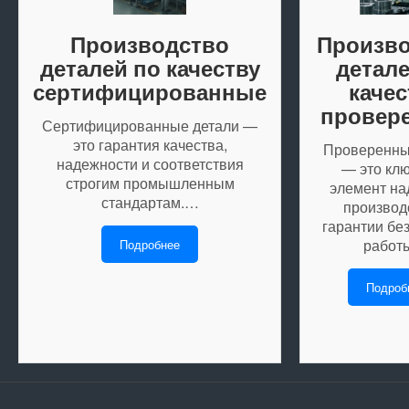
Производство
Произво
деталей по качеству
детале
сертифицированные
качес
провер
Сертифицированные детали —
это гарантия качества,
Проверенны
надежности и соответствия
— это кл
строгим промышленным
элемент на
стандартам.…
производ
гарантии бе
рабо
Подробнее
Подроб