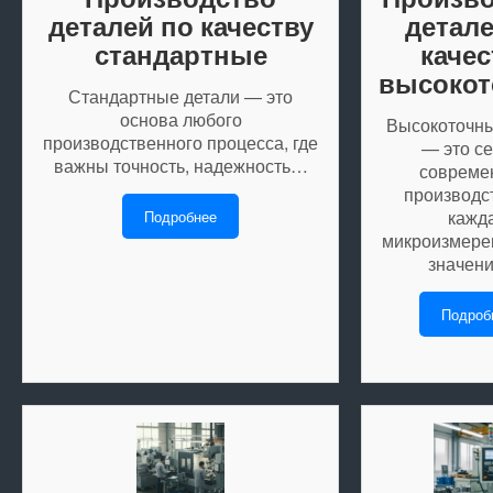
деталей по качеству
детале
стандартные
качес
высоко
Стандартные детали — это
основа любого
Высокоточны
производственного процесса, где
— это с
важны точность, надежность…
совреме
производст
кажд
Подробнее
микроизмере
значен
Подроб