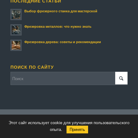
ПОСЛЕДНИЕ СТАТЬИ
Выбор фрезерного станка для мастерской
Фрезеровка металлов: что нужно знать
Фрезеровка дерева: советы и рекомендации
ПОИСК ПО САЙТУ
© Копирайт - Фрезмастер.
Персональные данные
-
Enfold WordPress
Этот сайт использует cookie для улучшения пользовательского
Theme by Kriesi
опыта.
Принять