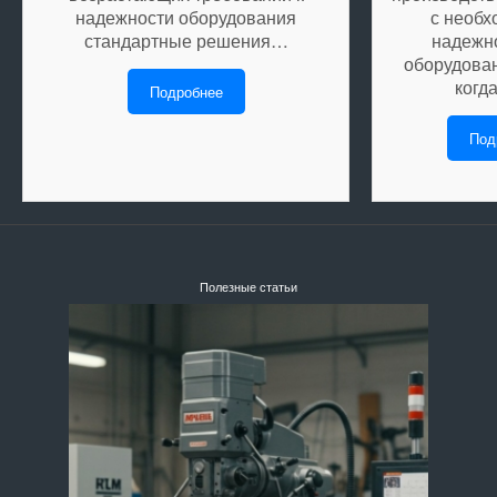
надежности оборудования
с необх
стандартные решения…
надежн
оборудован
когд
Подробнее
Под
Полезные статьи