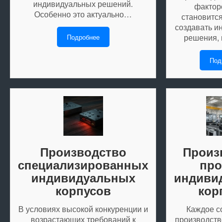
индивидуальных решений.
фактор
Особенно это актуально…
становится
создавать и
решения,
Подробнее
Под
Производство
Произ
специализированных
пр
индивидуальных
индиви
корпусов
кор
В условиях высокой конкуренции и
Каждое с
возрастающих требований к
производств