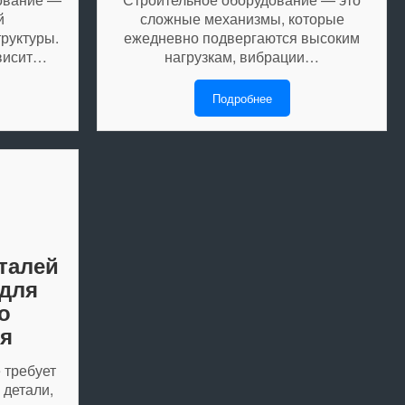
й
сложные механизмы, которые
руктуры.
ежедневно подвергаются высоким
ависит…
нагрузкам, вибрации…
Подробнее
талей
 для
о
я
 требует
 детали,