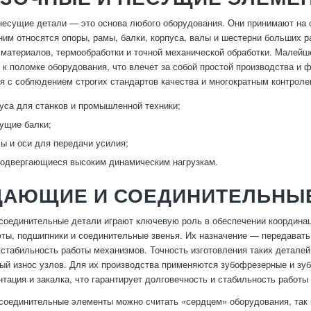
несущие детали — это основа любого оборудования. Они принимают на 
 ним относятся опоры, рамы, балки, корпуса, валы и шестерни больших 
материалов, термообработки и точной механической обработки. Малейше
 к поломке оборудования, что влечет за собой простой производства и
я с соблюдением строгих стандартов качества и многократным контроле
уса для станков и промышленной техники;
ущие балки;
ы и оси для передачи усилия;
одвергающиеся высоким динамическим нагрузкам.
ДАЮЩИЕ И СОЕДИНИТЕЛЬНЫЕ
оединительные детали играют ключевую роль в обеспечении координаци
ты, подшипники и соединительные звенья. Их назначение — передавать 
 стабильность работы механизмов. Точность изготовления таких детале
ый износ узлов. Для их производства применяются зубофрезерные и 
нтация и закалка, что гарантирует долговечность и стабильность работы
оединительные элементы можно считать «сердцем» оборудования, так ка