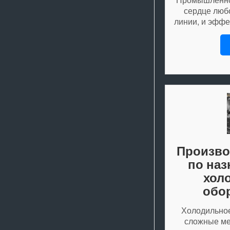
сердце люб
линии, и эффе
Произво
по наз
хол
обо
Холодильное
сложные ме