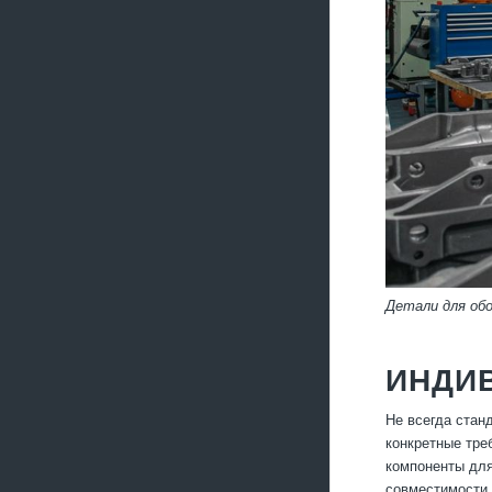
Детали для об
ИНДИ
Не всегда стан
конкретные тре
компоненты для
совместимости 