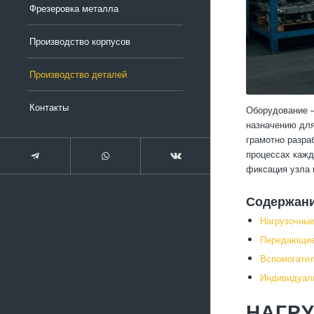
Фрезеровка металла
Производство корпусов
Производство деталей
Контакты
Оборудование —
назначению для
грамотно разра
процессах кажд
фиксация узла 
Содержан
Нагрузочные
Передающие
Вспомогате
Индивидуаль
НАГР