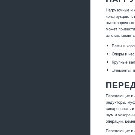
Нагрузочные и 
конструкции. К
высокопрочных 
может привести
изготавливаютс
Рамы и корп
Опоры и нес
Крупные вал
Элементы, п
ПЕРЕ
Передающие и с
редукторы, муф
синхронность и
шум и ускоренн
операции, цеме
Передающие и с