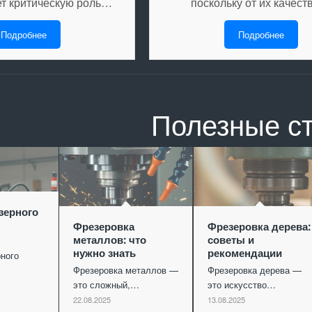
ет критическую роль…
поскольку от их качес
Подробнее
Подробнее
Полезные с
зерного
Фрезеровка
Фрезеровка дерева:
металлов: что
советы и
нужно знать
рекомендации
ного
Фрезеровка металлов —
Фрезеровка дерева —
это сложный,…
это искусство…
22.08.2025
13.08.2025