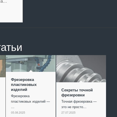
тва…
татьи
Фрезеровка
пластиковых
изделий
Секреты точной
фрезеровки
Фрезеровка
пластиковых изделий —
Точная фрезеровка —
…
это не просто…
05.08.2025
27.07.2025