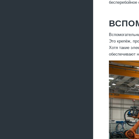
бесперебойное 
ВСПО
Вспомогательн
Это крепёж, пр
Хотя такие эле
обеспечивают н