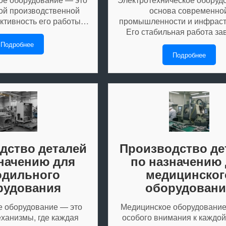
ой производственной
основа современно
ктивность его работы…
промышленности и инфраст
Его стабильная работа з
Подробнее
Подробнее
дство деталей
Производство де
начению для
по назначению
одильного
медицинског
рудования
оборудовани
 оборудование — это
Медицинское оборудование
ханизмы, где каждая
особого внимания к каждой