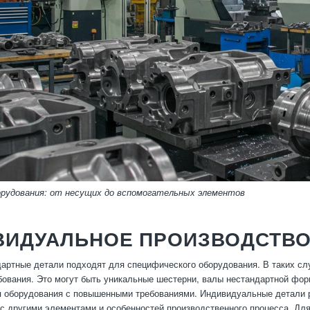
орудования: от несущих до вспомогательных элементов
ВИДУАЛЬНОЕ ПРОИЗВОДСТВО
дартные детали подходят для специфического оборудования. В таких с
бования. Это могут быть уникальные шестерни, валы нестандартной фо
 оборудования с повышенными требованиями. Индивидуальные детали ра
с другими элементами и особенностей производственного процесса. Для