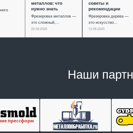
металлов: что
советы и
нужно знать
рекомендации
ного
Фрезеровка металлов —
Фрезеровка дерева —
это сложный,…
это искусство…
22.08.2025
13.08.2025
Наши парт