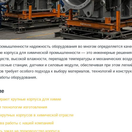
ромышленности надежность оборудования во многом определяется каче
е корпуса для химической промышленности — это инженерные решения
еств, высокой влажности, перепадов температуры и механических возд
сосные станции, датчики и силовые модули, обеспечивая при этом легк
ов требует особого подхода к выбору материалов, технологий и конструк
аботы оборудования.
ие
рают крупные корпуса для химии
 технологии изготовления
крупных корпусов в химической отрасли
а работы с нашей компанией
ь заказ на производство корпуса