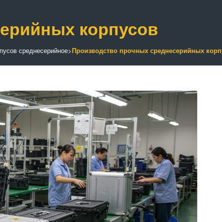
серийных корпусов
пусов среднесерийное
>
Производство прочных среднесерийных корп