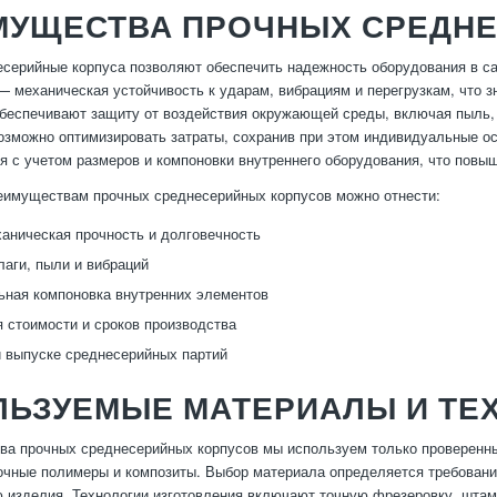
МУЩЕСТВА ПРОЧНЫХ СРЕДН
серийные корпуса позволяют обеспечить надежность оборудования в с
 механическая устойчивость к ударам, вибрациям и перегрузкам, что з
обеспечивают защиту от воздействия окружающей среды, включая пыль,
озможно оптимизировать затраты, сохранив при этом индивидуальные ос
я с учетом размеров и компоновки внутреннего оборудования, что повы
еимуществам прочных среднесерийных корпусов можно отнести:
аническая прочность и долговечность
лаги, пыли и вибраций
ная компоновка внутренних элементов
 стоимости и сроков производства
и выпуске среднесерийных партий
ЛЬЗУЕМЫЕ МАТЕРИАЛЫ И ТЕ
тва прочных среднесерийных корпусов мы используем только проверен
очные полимеры и композиты. Выбор материала определяется требовани
 изделия. Технологии изготовления включают точную фрезеровку, штамп