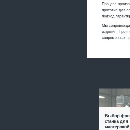
Процесс произв
прототип для с
подход гаранти
Мы сопровождае
изделия. Прочн
современных п
Выбор фре
станка для
мастерской