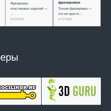
фрезеровки
Фрезеровка
пластиковых изделий —
Точная фрезеровка —
…
это не просто…
05.08.2025
27.07.2025
неры