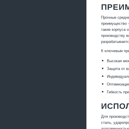
ПРЕИ
Прочные средне
преимущество —
такие корпуса 
производству в
разрабатываетс
К ключевым пр
Высокая мех
Защита от в
Индивидуаль
Оптимизация
Гибкость пр
ИСПО
Для производс
сталь, ударопр
долговечностью