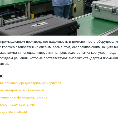
промышленном производстве надежность и долговечность оборудования 
 корпуса становятся ключевым элементом, обеспечивающим защиту вну
Наша компания специализируется на производстве таких корпусов, пред
создаем решения, которые соответствуют высоким стандартам промышл
ентов.
ие
ва прочных среднесерийных корпусов
е материалы и технологии
менения и функциональность
ирают нашу компанию
водства и заказа