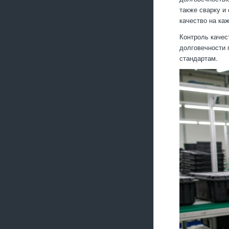
также сварку и
качество на ка
Контроль качес
долговечности 
стандартам.