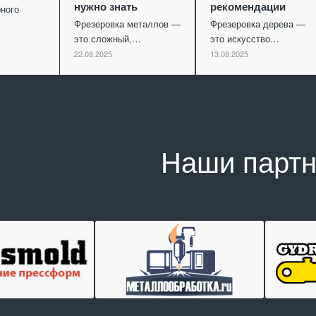
нужно знать
рекомендации
ного
Фрезеровка металлов —
Фрезеровка дерева —
это сложный,…
это искусство…
22.08.2025
13.08.2025
Наши парт