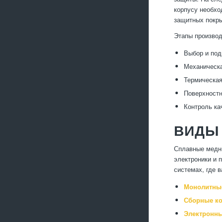
корпусу необхо
защитных покры
Этапы производ
Выбор и под
Механическа
Термическая
Поверхностн
Контроль ка
ВИДЫ
Сплавные медны
электроники и 
системах, где 
Монолитные
Сборные ко
Электронны