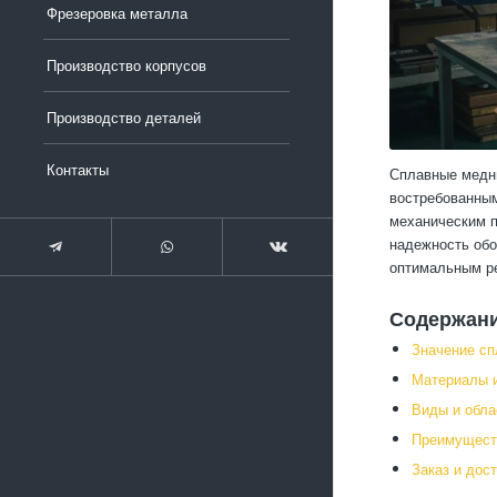
Фрезеровка металла
Производство корпусов
Производство деталей
Контакты
Сплавные медны
востребованным
механическим п
надежность обо
оптимальным ре
Содержан
Значение сп
Материалы и
Виды и обла
Преимуществ
Заказ и дос