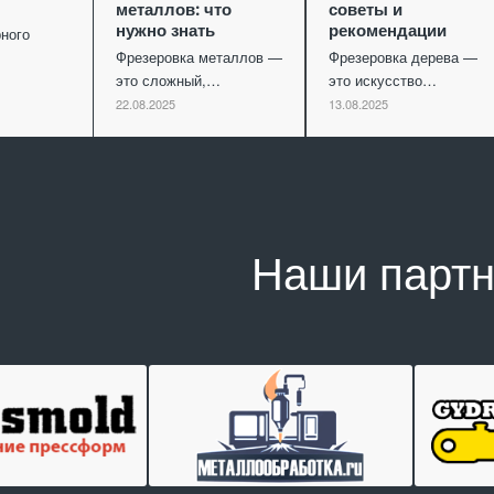
металлов: что
советы и
нужно знать
рекомендации
ного
Фрезеровка металлов —
Фрезеровка дерева —
это сложный,…
это искусство…
22.08.2025
13.08.2025
Наши парт