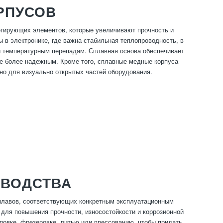
РПУСОВ
егирующих элементов, которые увеличивают прочность и
 в электронике, где важна стабильная теплопроводность, в
и температурным перепадам. Сплавная основа обеспечивает
ие более надежным. Кроме того, сплавные медные корпуса
но для визуально открытых частей оборудования.
ЗВОДСТВА
плавов, соответствующих конкретным эксплуатационным
для повышения прочности, износостойкости и коррозионной
овке, фрезеровке, литью или прессованию, чтобы придать