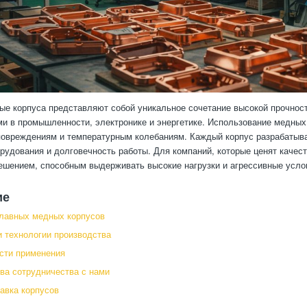
е корпуса представляют собой уникальное сочетание высокой прочности
и в промышленности, электронике и энергетике. Использование медных 
овреждениям и температурным колебаниям. Каждый корпус разрабатывае
рудования и долговечность работы. Для компаний, которые ценят качес
шением, способным выдерживать высокие нагрузки и агрессивные усл
ие
лавных медных корпусов
 технологии производства
сти применения
а сотрудничества с нами
тавка корпусов