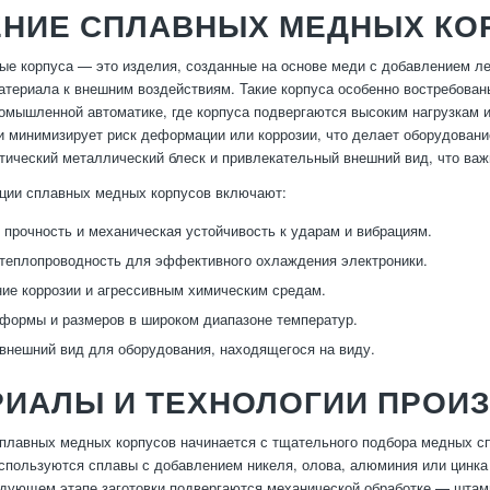
ЕНИЕ СПЛАВНЫХ МЕДНЫХ КО
е корпуса — это изделия, созданные на основе меди с добавлением л
атериала к внешним воздействиям. Такие корпуса особенно востребованы
ромышленной автоматике, где корпуса подвергаются высоким нагрузкам 
и минимизирует риск деформации или коррозии, что делает оборудован
тический металлический блеск и привлекательный внешний вид, что важ
ции сплавных медных корпусов включают:
прочность и механическая устойчивость к ударам и вибрациям.
теплопроводность для эффективного охлаждения электроники.
ие коррозии и агрессивным химическим средам.
формы и размеров в широком диапазоне температур.
внешний вид для оборудования, находящегося на виду.
РИАЛЫ И ТЕХНОЛОГИИ ПРОИ
плавных медных корпусов начинается с тщательного подбора медных с
спользуются сплавы с добавлением никеля, олова, алюминия или цинка 
дующем этапе заготовки подвергаются механической обработке — штамп