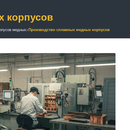
х корпусов
рпусов медных
>
Производство сплавных медных корпусов