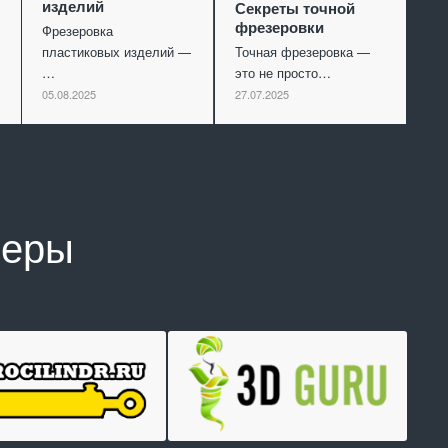
изделий
Секреты точной
фрезеровки
Фрезеровка
пластиковых изделий —
Точная фрезеровка —
…
это не просто…
05.08.2025
27.07.2025
неры