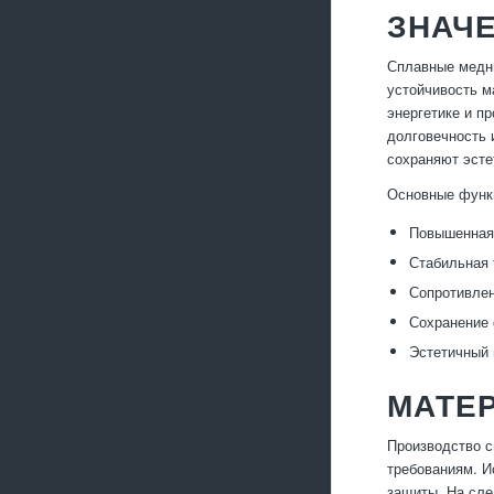
ЗНАЧ
Сплавные медны
устойчивость м
энергетике и п
долговечность 
сохраняют эсте
Основные функ
Повышенная 
Стабильная 
Сопротивлен
Сохранение 
Эстетичный 
МАТЕ
Производство с
требованиям. И
защиты. На сле