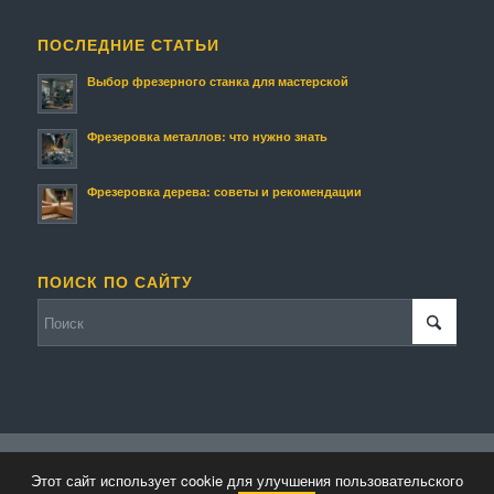
ПОСЛЕДНИЕ СТАТЬИ
Выбор фрезерного станка для мастерской
Фрезеровка металлов: что нужно знать
Фрезеровка дерева: советы и рекомендации
ПОИСК ПО САЙТУ
© Копирайт - Фрезмастер.
Персональные данные
-
Enfold WordPress
Этот сайт использует cookie для улучшения пользовательского
Theme by Kriesi