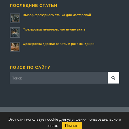
ПОСЛЕДНИЕ СТАТЬИ
Выбор фрезерного станка для мастерской
Фрезеровка металлов: что нужно знать
Фрезеровка дерева: советы и рекомендации
ПОИСК ПО САЙТУ
© Копирайт - Фрезмастер.
Персональные данные
-
Enfold WordPress
Этот сайт использует cookie для улучшения пользовательского
Theme by Kriesi
опыта.
Принять