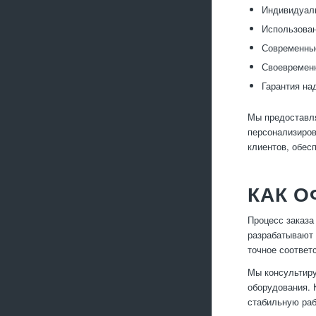
Индивидуаль
Использован
Современные
Своевременн
Гарантия на
Мы предоставля
персонализиров
клиентов, обес
КАК О
Процесс заказа
разрабатывают 
точное соответ
Мы консультиру
оборудования. 
стабильную раб