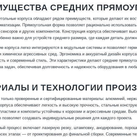
МУЩЕСТВА СРЕДНИХ ПРЯМОУ
гольные корпуса обладают рядом преимуществ, которые делают их вос
оматизации. Прямоугольная форма позволяет рационально использовать
, сенсоров и других компонентов. Конструкция корпуса обеспечивает вы
обенно важно для устройств среднего размера, где каждая деталь должн
кие корпуса легко интегрируются в модульные системы и позволяют гер
 и химически агрессивных сред. Эргономика и аккуратный дизайн корпус
ть и современный стиль. Эти характеристики делают средние прямоуг
ра задач, обеспечивая долговечность и надежность оборудования в люб
РИАЛЫ И ТЕХНОЛОГИИ ПРОИ
только проверенные и сертифицированные материалы: алюминий, нерж
рпуса обеспечивают легкость и высокую прочность, стальные констру
 пластики и композиты устойчивы к коррозии и агрессивным средам. Выб
о позволяет создавать индивидуальные решения для каждого проекта.
ый процесс включает лазерную резку, штамповку, анодирование, порошк
всех этапах — от проектирования до финальной сборки. Современные т