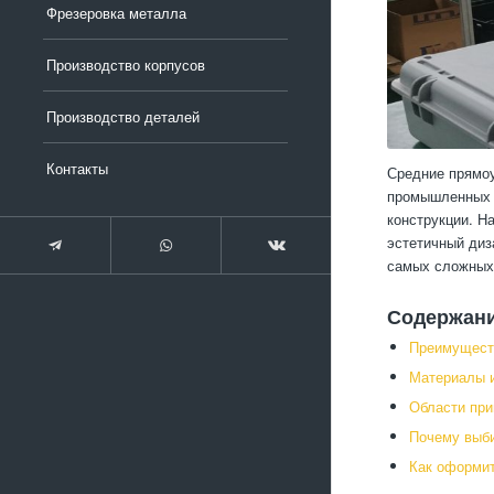
Фрезеровка металла
Производство корпусов
Производство деталей
Контакты
Средние прямоу
промышленных и
конструкции. Н
эстетичный диз
самых сложных
Содержан
Преимущест
Материалы и
Области при
Почему выб
Как оформит