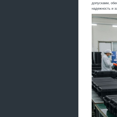
допусками, обе
надежность и з