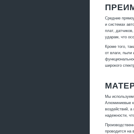
ПРЕИ
Средние прямоу
и системах авт
плат, датчиков
ударам, что ос
Кроме того, та
от влаги, пыли
функциональнос
широкого спект
МАТЕ
Мы используем 
Алюминиевые ко
воздействий, а
надежности, чт
Производственн
проводится на 