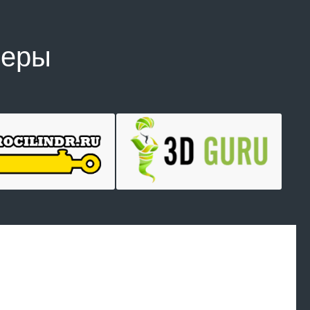
неры
Произведем