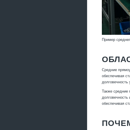
Пример среднег
ОБЛА
Средние прямоу
обеспечивая ст
долговечность 
Также средние 
долговечность 
обеспечивая ст
ПОЧЕ