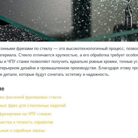
онными фрезами по стеклу — это высокотехнологичный процесс, позво
териала. Стекло отличается хрупкостью, а его обработка требует особ
 и ЧПУ станки позволяют получить идеально ровные кромки, точные уг
нтерьерном дизайне и промышленном производстве. Благодаря этому про
 детали, которые будут сочетать эстетику и надежность.
ие
ва фасонной фрезеровки стекла
ных фрез для стеклянных изделий
фрезеровки на ЧПУ станках
чества и точность обработки
ные и серийные заказы