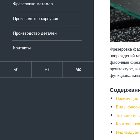
Фрезеровка металла
Производство корпусов
Производство деталей
Контакты
Фрезеровка фас
повреждений ма
фасонные фрезы
архитектуре, и
функциональные
Содержан
Преимущест
Виды фасон
Технология 
Контроль ка
Индивидуаль