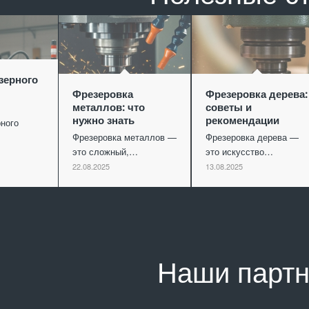
зерного
Фрезеровка
Фрезеровка дерева:
металлов: что
советы и
нужно знать
рекомендации
ного
Фрезеровка металлов —
Фрезеровка дерева —
это сложный,…
это искусство…
22.08.2025
13.08.2025
Наши парт