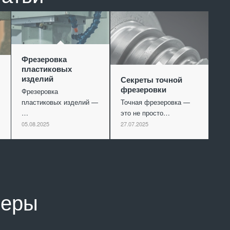
Фрезеровка
пластиковых
изделий
Секреты точной
фрезеровки
Фрезеровка
пластиковых изделий —
Точная фрезеровка —
…
это не просто…
05.08.2025
27.07.2025
неры