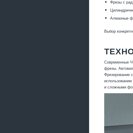
Фрезы с рад
Цилиндричес
Алмазные фр
Выбор конкретн
ТЕХНО
Современные ЧП
фрезы. Автомат
Фрезерование с
использованию 
и сложными фо