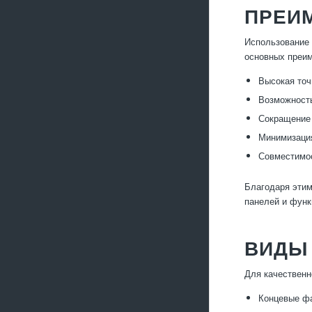
ПРЕИ
Использование 
основных преи
Высокая точ
Возможность
Сокращение 
Минимизация
Совместимос
Благодаря этим
панелей и функ
ВИДЫ
Для качественн
Концевые фа