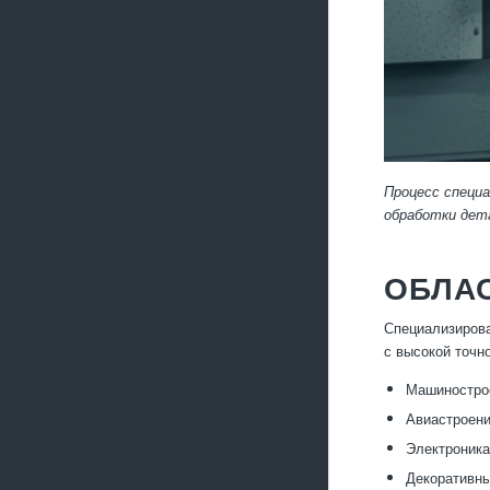
Процесс специ
обработки дет
ОБЛА
Специализирова
с высокой точн
Машинострое
Авиастроени
Электроника
Декоративны