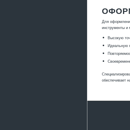
ОФОРМ
Для оформления
инструменты и 
Высокую точ
Идеальную п
Повторяемос
Своевременн
Специализирова
обеспечивает н