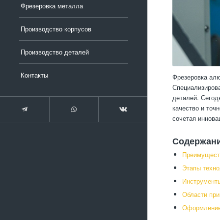
Фрезеровка металла
Производство корпусов
Производство деталей
Контакты
Фрезеровка алю
Специализирова
деталей. Сегод
качество и точ
сочетая иннова
Содержан
Преимущест
Этапы техно
Инструменты
Области при
Оформление 