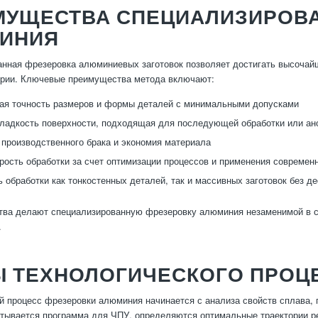
МУЩЕСТВА СПЕЦИАЛИЗИРОВ
ИНИЯ
нная фрезеровка алюминиевых заготовок позволяет достигать высочайше
трии. Ключевые преимущества метода включают:
ая точность размеров и формы деталей с минимальными допусками
ладкость поверхности, подходящая для последующей обработки или ан
производственного брака и экономия материала
рость обработки за счет оптимизации процессов и применения современ
 обработки как тонкостенных деталей, так и массивных заготовок без 
ва делают специализированную фрезеровку алюминия незаменимой в се
.
Ы ТЕХНОЛОГИЧЕСКОГО ПРОЦ
й процесс фрезеровки алюминия начинается с анализа свойств сплава, 
тывается программа для ЧПУ, определяются оптимальные траектории ре