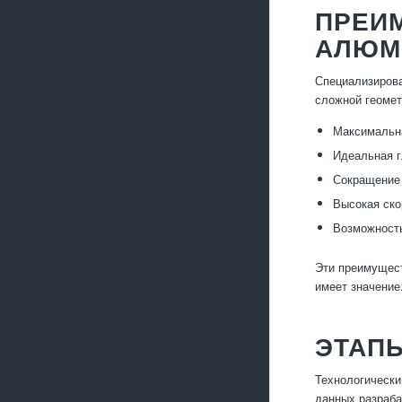
ПРЕИ
АЛЮМ
Специализирова
сложной геоме
Максимальн
Идеальная г
Сокращение 
Высокая ско
Возможность
Эти преимущест
имеет значение
ЭТАП
Технологически
данных разраба