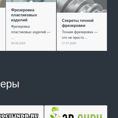
Фрезеровка
пластиковых
изделий
Секреты точной
фрезеровки
Фрезеровка
пластиковых изделий —
Точная фрезеровка —
…
это не просто…
05.08.2025
27.07.2025
неры