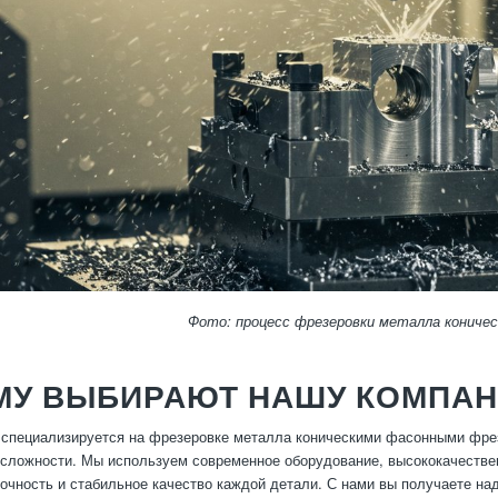
Фото: процесс фрезеровки металла коничес
МУ ВЫБИРАЮТ НАШУ КОМПА
специализируется на фрезеровке металла коническими фасонными фре
сложности. Мы используем современное оборудование, высококачествен
точность и стабильное качество каждой детали. С нами вы получаете на