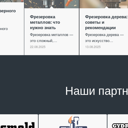
зерного
Фрезеровка
Фрезеровка дерева:
металлов: что
советы и
нужно знать
рекомендации
ного
Фрезеровка металлов —
Фрезеровка дерева —
это сложный,…
это искусство…
22.08.2025
13.08.2025
Наши парт