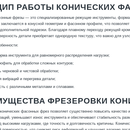
ЦИП РАБОТЫ КОНИЧЕСКИХ Ф
сонные фрезы — это специализированные режущие инструменты, форма 
 заключается в конусной геометрии и фасонном профиле, что позволяет 
дополнительной подрезки. Благодаря плавному переходу режущей кромки
оверхность детали приобретает однородную текстуру, что важно для узл
обенности:
рма инструмента для равномерного распределения нагрузки;
офиль для обработки сложных контуров;
 черновой и чистовой обработки;
 вибраций и перегрева детали;
ть с различными металлами и сплавами.
МУЩЕСТВА ФРЕЗЕРОВКИ КОН
конических фасонных фрез позволяет существенно повысить качество и
раций, уменьшают износ инструмента и обеспечивают стабильность разм
 высокими нагрузками, где точность и долговечность критичны. Кониче
 поверхностью, что снижает риск деформаций и улучшает адгезию пос