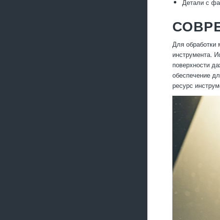
Детали с фа
СОВР
Для обработки 
инструмента. И
поверхности да
обеспечение дл
ресурс инструм