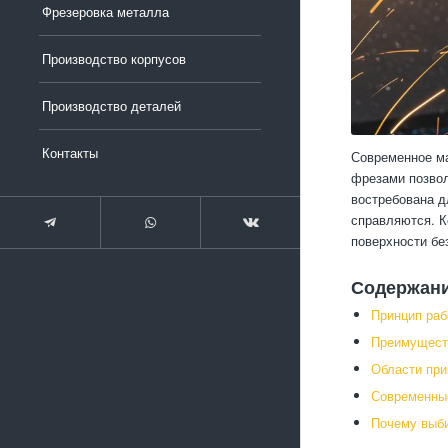
Фрезеровка металла
Производство корпусов
Производство деталей
Контакты
Современное ма
фрезами позвол
востребована д
справляются. К
поверхности бе
Содержан
Принцип раб
Преимущест
Области при
Современные
Почему выб