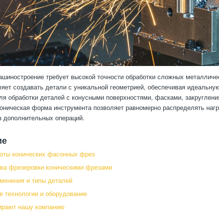
шиностроение требует высокой точности обработки сложных металличе
яет создавать детали с уникальной геометрией, обеспечивая идеальную
ля обработки деталей с конусными поверхностями, фасками, закруглен
оническая форма инструмента позволяет равномерно распределять нагру
з дополнительных операций.
ие
оты конических фасонных фрез
ва фрезеровки коническими фрезами
менения и типы деталей
 технологии и оборудование
ирают нашу компанию