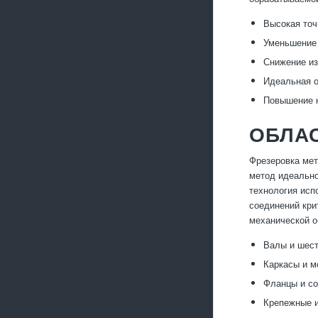
Высокая точ
Уменьшение 
Снижение из
Идеальная о
Повышение н
ОБЛАС
Фрезеровка мет
метод идеально
технология исп
соединений кри
механической о
Валы и шест
Каркасы и м
Фланцы и с
Крепежные и