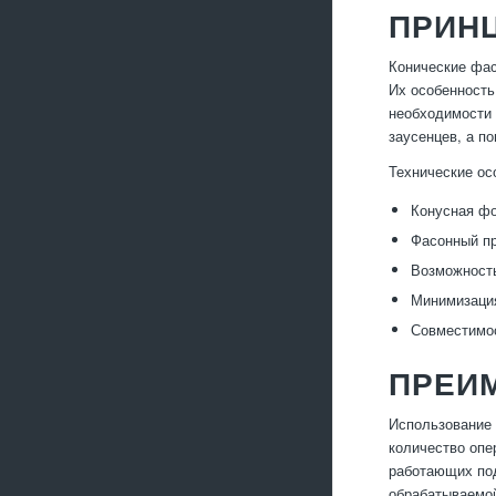
ПРИН
Конические фа
Их особенность
необходимости 
заусенцев, а п
Технические ос
Конусная фо
Фасонный пр
Возможность
Минимизация
Совместимос
ПРЕИ
Использование 
количество опе
работающих под
обрабатываемой