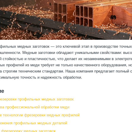
фильных медных заготовок — это ключевой этап в производстве точны
шленности. Медные заготовки обладают уникальными свойствами: высо
й стойкостью и пластичностью, что делает их незаменимыми в электрот
ых профилей из меди требует не только качественного оборудования, н
а строгим техническим стандартам. Наша компания предлагает полный 
симальную точность и надежность обработки.
ие
езеровки профильных медных заготовок
ва профессиональной обработки меди
е технологии фрезеровки медных профилей
енения профильных медных деталей
ь фрезеровку медных заготовок