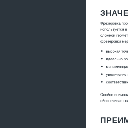
ЗНАЧ
Фрезеровка про
используется в
сложной геомет
фрезеровки ме
высокая точ
идеально ро
минимизация
увеличение 
соответстви
Особое вниман
обеспечивает н
ПРЕИ