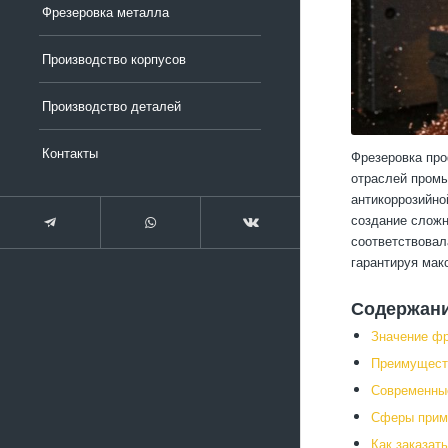
Фрезеровка металла
Производство корпусов
Производство деталей
Контакты
Фрезеровка про
отраслей промы
антикоррозийно
создание сложн
соответствовал
гарантируя мак
Содержан
Значение фр
Преимущест
Современны
Сферы прим
Как заказат