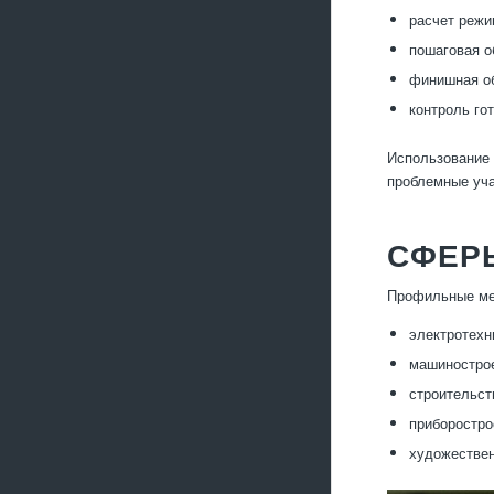
расчет режи
пошаговая о
финишная об
контроль го
Использование 
проблемные уча
СФЕР
Профильные мед
электротехн
машинострое
строительст
приборостро
художествен