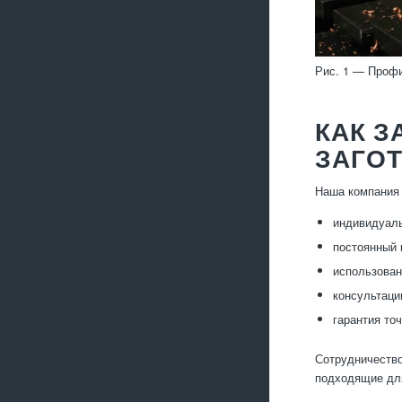
Рис. 1 — Профи
КАК 
ЗАГО
Наша компания 
индивидуаль
постоянный 
использован
консультаци
гарантия то
Сотрудничество
подходящие дл