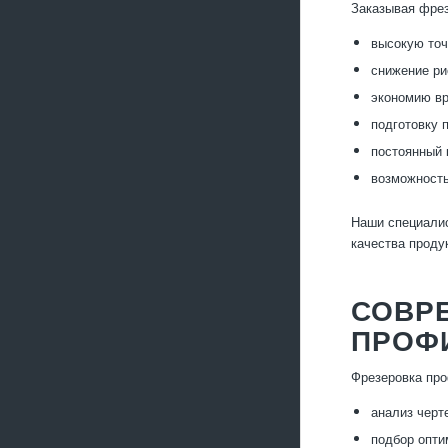
Заказывая фрез
высокую точ
снижение ри
экономию вр
подготовку 
постоянный 
возможность
Наши специалис
качества проду
СОВР
ПРОФ
Фрезеровка про
анализ черт
подбор опти