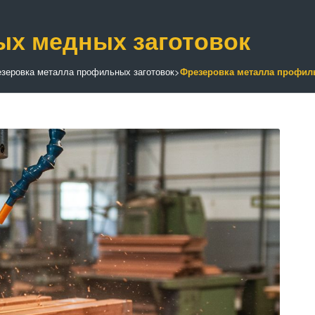
х медных заготовок
зеровка металла профильных заготовок
>
Фрезеровка металла профил