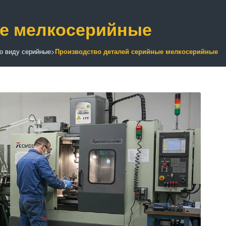
ые мелкосерийные
о виду серийные
>
Производство деталей серийные мелкосерийные