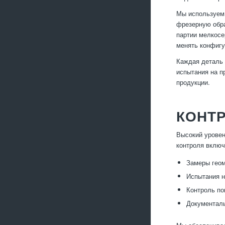
Мы используем 
фрезерную обра
партии мелкосе
менять конфигу
Каждая деталь 
испытания на п
продукции.
КОНТР
Высокий уровен
контроля включ
Замеры геом
Испытания н
Контроль по
Документаль