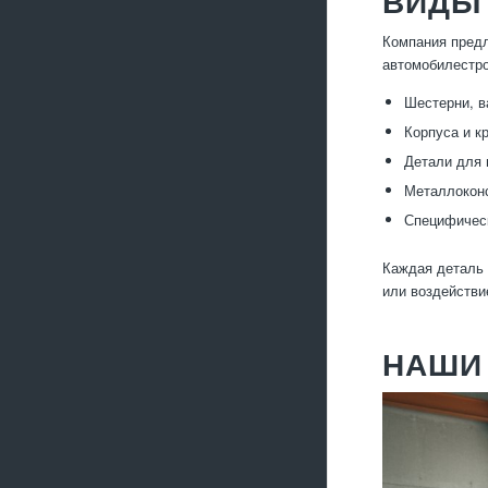
ВИДЫ 
Компания предл
автомобилестро
Шестерни, в
Корпуса и к
Детали для 
Металлоконс
Специфическ
Каждая деталь 
или воздействи
НАШИ