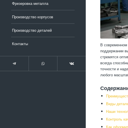
Фрезеровка металла
Производство корпусов
Производство деталей
Контакты
В современном 
поддержании вы
стремятся опти
всегда способн
точности и над
любого масштаб
Содержан
Преимуществ
Виды детале
Наши технол
Контроль ка
Как оформит