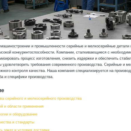
машиностроении и промышленности серийные и мелкосерийные детали 
сокой конкурентоспособности. Компании, сталкивающиеся с необходимо
мизировать процесс изготовления, снизить издержки и обеспечить стаб
ы удовлетворить требования современного производства. Серийные и м
ежного контроля качества. Наша компания специализируется на произво
а и специфики производства.
ие
а серийного и мелкосерийного производства
й и области применения
огии и оборудование
чества и стандарты
ь заказ и условия доставки