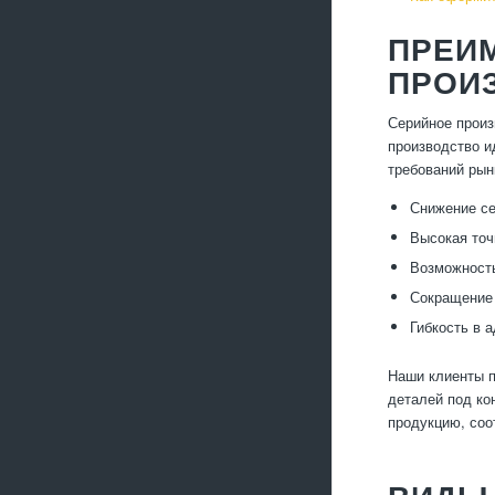
ПРЕИ
ПРОИ
Серийное произ
производство и
требований рын
Снижение се
Высокая точ
Возможность
Сокращение 
Гибкость в 
Наши клиенты п
деталей под ко
продукцию, соо