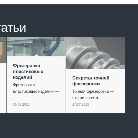
татьи
Фрезеровка
пластиковых
изделий
Секреты точной
фрезеровки
Фрезеровка
пластиковых изделий —
Точная фрезеровка —
…
это не просто…
05.08.2025
27.07.2025