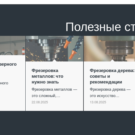
Полезные с
зерного
Фрезеровка
Фрезеровка дерева:
металлов: что
советы и
нужно знать
рекомендации
ного
Фрезеровка металлов —
Фрезеровка дерева —
это сложный,…
это искусство…
22.08.2025
13.08.2025