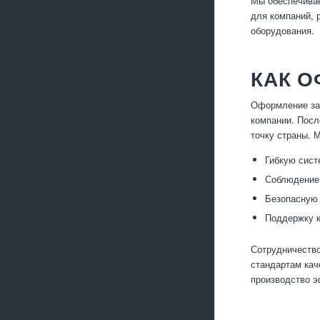
Мы обеспечивае
для компаний, 
оборудования.
КАК О
Оформление зак
компании. Посл
точку страны. 
Гибкую сист
Соблюдение 
Безопасную 
Поддержку к
Сотрудничество
стандартам кач
производство 