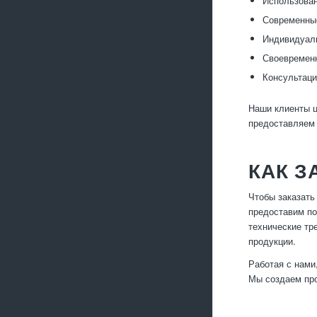
Использован
Современные
Индивидуаль
Своевременн
Консультаци
Наши клиенты ц
предоставляем 
КАК 
Чтобы заказать
предоставим по
технические тр
продукции.
Работая с нами
Мы создаем про