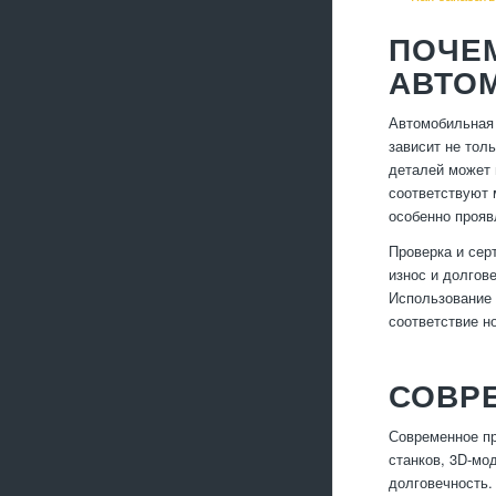
ПОЧЕ
АВТО
Автомобильная 
зависит не тол
деталей может 
соответствуют 
особенно прояв
Проверка и сер
износ и долгов
Использование 
соответствие н
СОВР
Современное пр
станков, 3D-мо
долговечность.