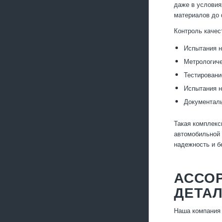
даже в условия
материалов до 
Контроль качес
Испытания н
Метрологиче
Тестировани
Испытания н
Документаль
Такая комплекс
автомобильной 
надежность и б
АССО
ДЕТА
Наша компания 