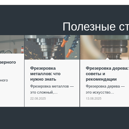
Полезные с
зерного
Фрезеровка
Фрезеровка дерева:
металлов: что
советы и
нужно знать
рекомендации
ного
Фрезеровка металлов —
Фрезеровка дерева —
это сложный,…
это искусство…
22.08.2025
13.08.2025