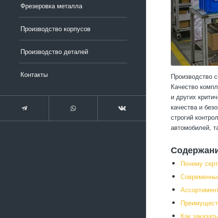
Фрезеровка металла
Производство корпусов
Производство деталей
Контакты
Производство с
Качество компл
и других крити
качества и без
строгий контро
автомобилей, т
Содержан
Почему сер
Современные
Ассортимен
Преимуществ
Как заказат