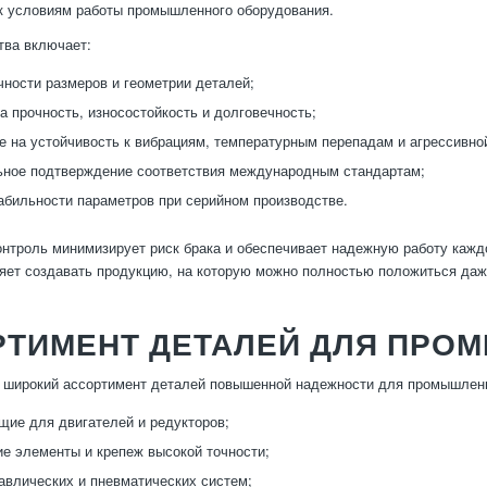
к условиям работы промышленного оборудования.
тва включает:
чности размеров и геометрии деталей;
а прочность, износостойкость и долговечность;
е на устойчивость к вибрациям, температурным перепадам и агрессивно
ное подтверждение соответствия международным стандартам;
абильности параметров при серийном производстве.
нтроль минимизирует риск брака и обеспечивает надежную работу кажд
яет создавать продукцию, на которую можно полностью положиться даж
РТИМЕНТ ДЕТАЛЕЙ ДЛЯ ПРО
 широкий ассортимент деталей повышенной надежности для промышленн
ие для двигателей и редукторов;
е элементы и крепеж высокой точности;
авлических и пневматических систем;