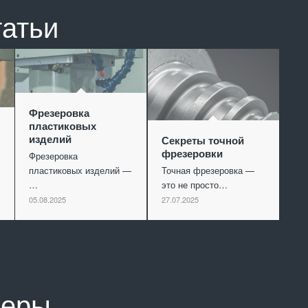
татьи
Фрезеровка
пластиковых
изделий
Секреты точной
фрезеровки
Фрезеровка
пластиковых изделий —
Точная фрезеровка —
…
это не просто…
05.08.2025
27.07.2025
неры