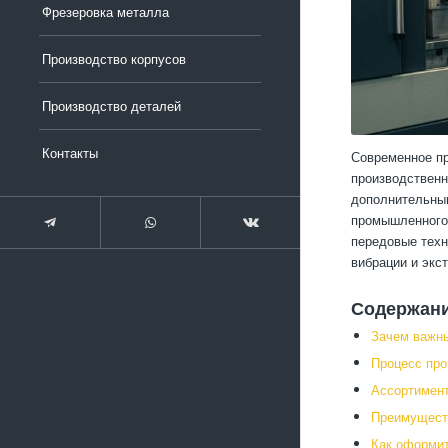
Фрезеровка металла
Производство корпусов
Производство деталей
Контакты
Современное пр
производственн
дополнительным
промышленного 
передовые техн
вибрации и экс
Содержан
Зачем важн
Процесс про
Ассортимен
Преимуществ
Как оформит