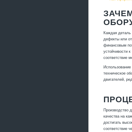
ЗАЧЕ
ОБОР
Каждая деталь 
дефекты или от
финансовым пот
устойчивости к
соответствие м
Использование 
техническое об
двигателей, ре
ПРОЦЕ
Производство д
качества на ка
достигать высо
соответствие ч