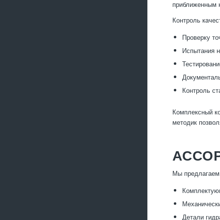
приближенным 
Контроль качес
Проверку то
Испытания н
Тестировани
Документаль
Контроль ст
Комплексный ко
методик позвол
АССО
Мы предлагаем
Комплектующ
Механически
Детали гидр