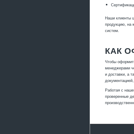
Сертификаци
Наши клиенты ц
продукцию, на 
систем.
КАК 
Чтобы оформить
менеджерами че
и доставки, а 
документацией
Работая с наше
проверенные де
производственн