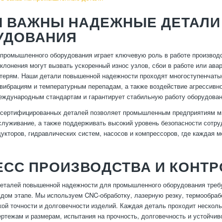
М ВАЖНЫ НАДЕЖНЫЕ ДЕТАЛ
УДОВАНИЯ
промышленного оборудования играет ключевую роль в работе производс
клонения могут вызвать ускоренный износ узлов, сбои в работе или ава
ерям. Наши детали повышенной надежности проходят многоступенчатые 
 вибрациям и температурным перепадам, а также воздействие агрессив
еждународным стандартам и гарантирует стабильную работу оборудован
сертифицированных деталей позволяет промышленным предприятиям мин
служивание, а также поддерживать высокий уровень безопасности сотру
дукторов, гидравлических систем, насосов и компрессоров, где каждая 
СС ПРОИЗВОДСТВА И КОНТР
еталей повышенной надежности для промышленного оборудования требуе
ждом этапе. Мы используем CNC-обработку, лазерную резку, термообраб
кой точности и долговечности изделий. Каждая деталь проходит несколь
ертежам и размерам, испытания на прочность, долговечность и устойчи