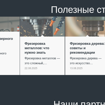
Полезные с
зерного
Фрезеровка
Фрезеровка дерева:
металлов: что
советы и
нужно знать
рекомендации
ного
Фрезеровка металлов —
Фрезеровка дерева —
это сложный,…
это искусство…
22.08.2025
13.08.2025
Наши парт