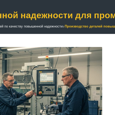
нной надежности для про
ей по качеству повышенной надежности
>
Производство деталей повы