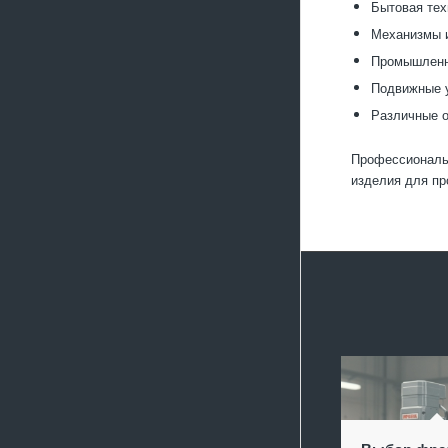
Бытовая тех
Механизмы и
Промышленн
Подвижные у
Различные о
Профессиональн
изделия для пр