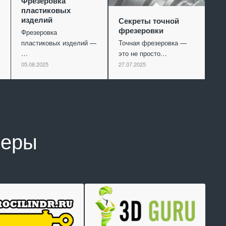
Фрезеровка
пластиковых
изделий
Секреты точной
фрезеровки
Фрезеровка
пластиковых изделий —
Точная фрезеровка —
…
это не просто…
05.08.2025
27.07.2025
неры