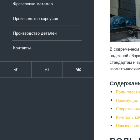
Фрезеровка металла
Производство корпусов
Производство деталей
Контакты
В современном 
надежной сборк
стандартам и в
геометрическим
Содержан
Роль пласти
Преимущест
Современные
Контроль ка
Применение 