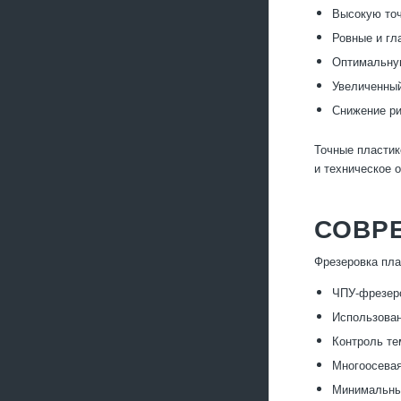
Высокую точ
Ровные и гл
Оптимальную
Увеличенный
Снижение ри
Точные пластик
и техническое 
СОВР
Фрезеровка пла
ЧПУ-фрезеро
Использован
Контроль те
Многоосева
Минимальные