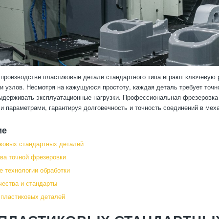
производстве пластиковые детали стандартного типа играют ключевую 
и узлов. Несмотря на кажущуюся простоту, каждая деталь требует точ
ыдерживать эксплуатационные нагрузки. Профессиональная фрезеровка
и параметрами, гарантируя долговечность и точность соединений в мех
ие
ковых стандартных деталей
ва точной фрезеровки
 технологии обработки
чества и стандарты
пластиковых деталей