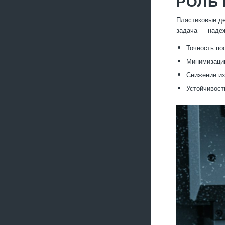
РОЛЬ
Пластиковые де
задача — надеж
Точность по
Минимизацию
Снижение из
Устойчивост