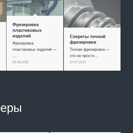
Фрезеровка
пластиковых
изделий
Секреты точной
фрезеровки
Фрезеровка
пластиковых изделий —
Точная фрезеровка —
…
это не просто…
05.08.2025
27.07.2025
неры