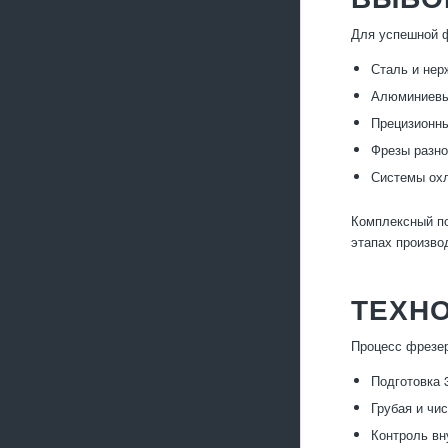
Для успешной ф
Сталь и нер
Алюминиевые
Прецизионны
Фрезы разно
Системы охл
Комплексный по
этапах произво
ТЕХН
Процесс фрезер
Подготовка 
Грубая и чи
Контроль вн