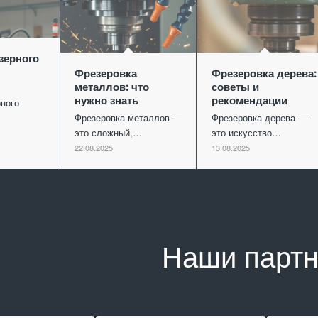
зерного
Фрезеровка
Фрезеровка дерева:
металлов: что
советы и
нужно знать
рекомендации
ного
Фрезеровка металлов —
Фрезеровка дерева —
это сложный,…
это искусство…
22.08.2025
13.08.2025
Наши парт