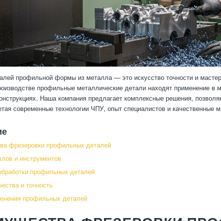
алей профильной формы из металла — это искусство точности и масте
оизводстве профильные металлические детали находят применение в м
онструкциях. Наша компания предлагает комплексные решения, позвол
етая современные технологии ЧПУ, опыт специалистов и качественные 
ие
ва фрезеровки профильных деталей
лов и инструментов
обработки профильных деталей
чества и точность
енения профильных деталей