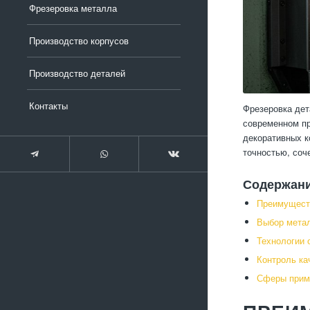
Фрезеровка металла
Производство корпусов
Производство деталей
Контакты
Фрезеровка дет
современном пр
декоративных к
точностью, соч
Содержан
Преимущест
Выбор метал
Технологии 
Контроль ка
Сферы прим