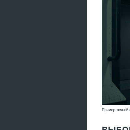
Пример точной
ВЫБО