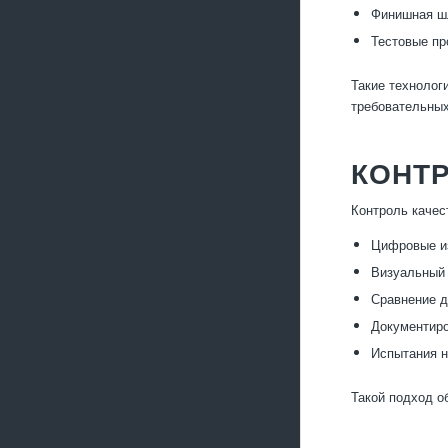
Финишная шл
Тестовые пр
Такие технолог
требовательных
КОНТР
Контроль качес
Цифровые из
Визуальный 
Сравнение д
Документиро
Испытания н
Такой подход о