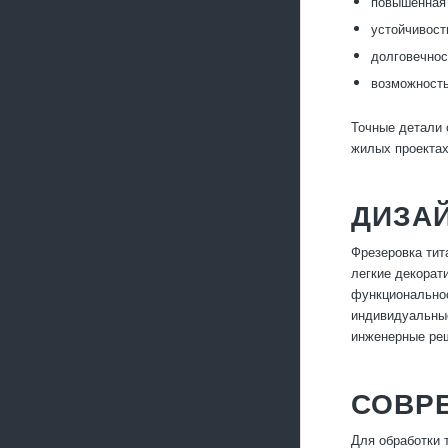
повышенная 
устойчивост
долговечнос
возможность
Точные детали 
жилых проектах
ДИЗА
Фрезеровка тит
легкие декорат
функциональнос
индивидуальные
инженерные реш
СОВР
Для обработки 