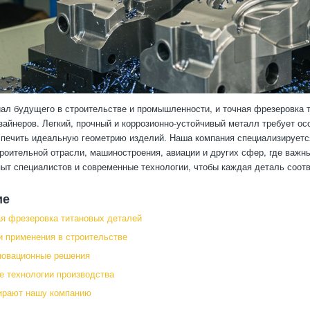
ал будущего в строительстве и промышленности, и точная фрезеровка 
зайнеров. Легкий, прочный и коррозионно-устойчивый металл требует ос
спечить идеальную геометрию изделий. Наша компания специализируетс
роительной отрасли, машиностроения, авиации и других сфер, где важн
ыт специалистов и современные технологии, чтобы каждая деталь соотв
ие
я фрезеровка титановых деталей
 применения в строительстве
новационные решения
 технологии производства
ирают нашу компанию