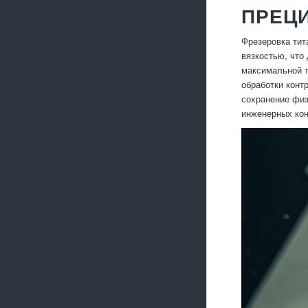
ПРЕЦ
Фрезеровка тит
вязкостью, что
максимальной т
обработки конт
сохранение физ
инженерных кон