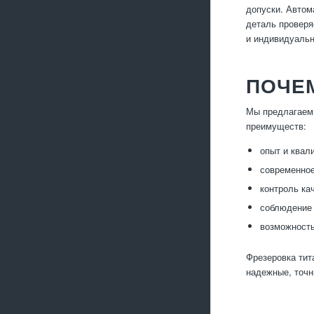
допуски. Автом
деталь проверя
и индивидуальн
ПОЧЕ
Мы предлагаем 
преимуществ:
опыт и квал
современное
контроль ка
соблюдение 
возможность
Фрезеровка тит
надежные, точн