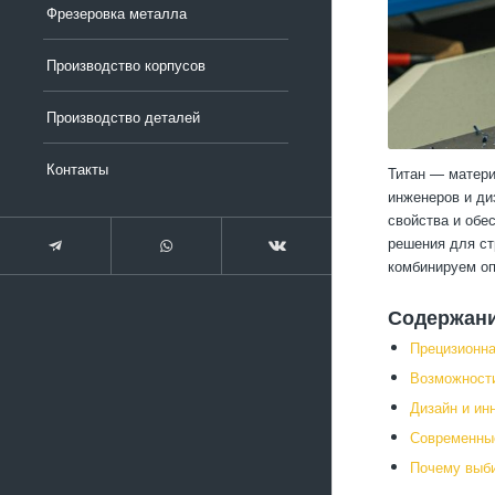
Фрезеровка металла
Производство корпусов
Производство деталей
Контакты
Титан — матери
инженеров и ди
свойства и обе
решения для ст
комбинируем оп
Содержан
Прецизионна
Возможности
Дизайн и ин
Современные
Почему выб