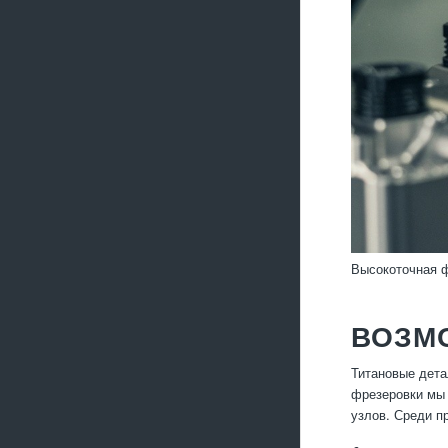
Высокоточная ф
ВОЗМ
Титановые дета
фрезеровки мы 
узлов. Среди п