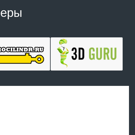
неры
Произведем
работы